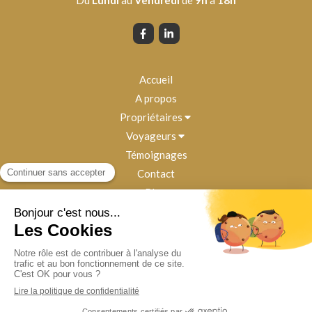
Du
Lundi
au
Vendredi
de
9h
à
18h
Accueil
A propos
Propriétaires
Voyageurs
Témoignages
Contact
Blog
Plan du site
Mentions légales
Politique de confidentialité
Conditions Générales d'Utilisation