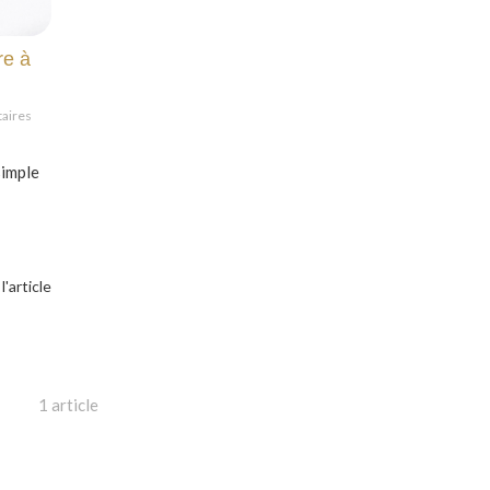
re à
taires
simple
 l'article
1 article