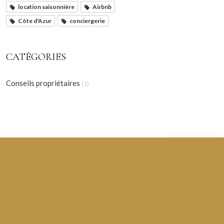
location saisonnière
Airbnb
Côte d'Azur
conciergerie
CATÉGORIES
Conseils propriétaires
(1)